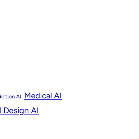
Medical AI
iction AI
 Design AI