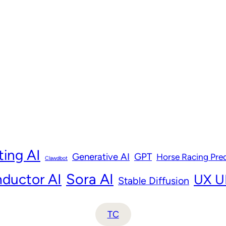
ting AI
Generative AI
GPT
Horse Racing Pred
Clawdbot
ductor AI
Sora AI
UX UI
Stable Diffusion
TC