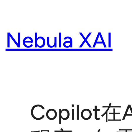
Skip
to
content
Nebula XAI
Copilot