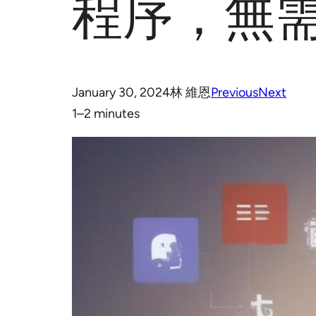
程序，無
January 30, 2024
林 維恩
Previous
Next
1–2 minutes