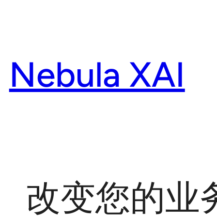
Skip
to
content
Nebula XAI
改变您的业