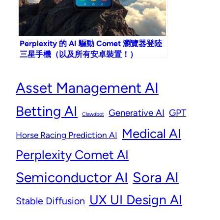
Perplexity 的 AI 驅動 Comet 瀏覽器登陸
三星手機（以及所有安卓裝置！）
Asset Management AI
Betting AI
Generative AI
GPT
Clawdbot
Medical AI
Horse Racing Prediction AI
Perplexity Comet AI
Semiconductor AI
Sora AI
UX UI Design AI
Stable Diffusion