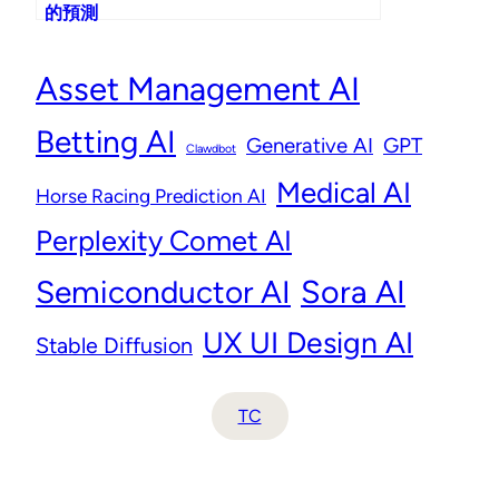
的預測
Asset Management AI
Betting AI
Generative AI
GPT
Clawdbot
Medical AI
Horse Racing Prediction AI
Perplexity Comet AI
Semiconductor AI
Sora AI
UX UI Design AI
Stable Diffusion
TC