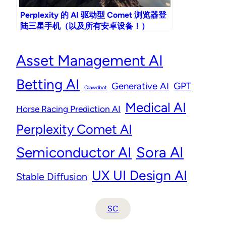
Perplexity 的 AI 驱动型 Comet 浏览器登
陆三星手机（以及所有安卓设备！）
Asset Management AI
Betting AI
Generative AI
GPT
Clawdbot
Medical AI
Horse Racing Prediction AI
Perplexity Comet AI
Semiconductor AI
Sora AI
UX UI Design AI
Stable Diffusion
SC