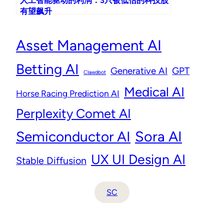
人工智能驱动的利润：3只被低估的科技股
有望飙升
Asset Management AI
Betting AI
Generative AI
GPT
Clawdbot
Medical AI
Horse Racing Prediction AI
Perplexity Comet AI
Semiconductor AI
Sora AI
UX UI Design AI
Stable Diffusion
SC