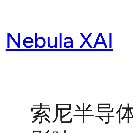
Skip
to
content
Nebula XAI
索尼半导