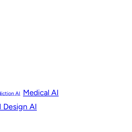
Medical AI
iction AI
 Design AI