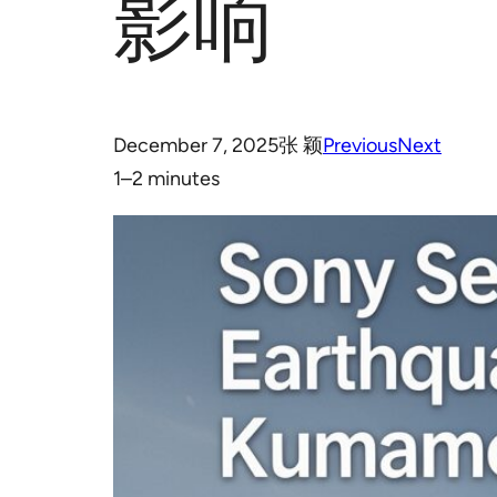
影响
December 7, 2025
张 颖
Previous
Next
1–2 minutes