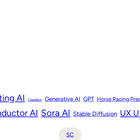
ting AI
Generative AI
GPT
Horse Racing Pred
Clawdbot
ductor AI
Sora AI
UX UI
Stable Diffusion
SC