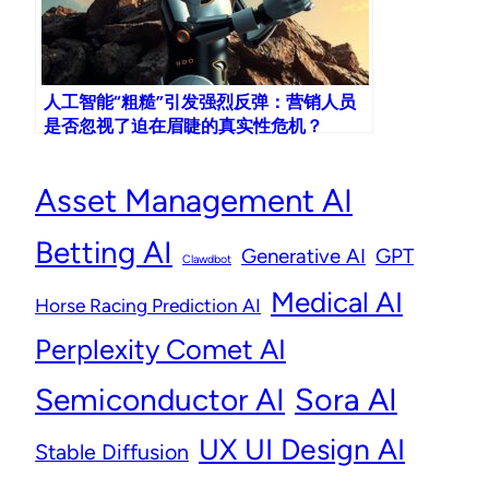
人工智能“粗糙”引发强烈反弹：营销人员
是否忽视了迫在眉睫的真实性危机？
Asset Management AI
Betting AI
Generative AI
GPT
Clawdbot
Medical AI
Horse Racing Prediction AI
Perplexity Comet AI
Semiconductor AI
Sora AI
UX UI Design AI
Stable Diffusion