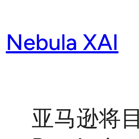
Skip
to
content
Nebula XAI
亚马逊将