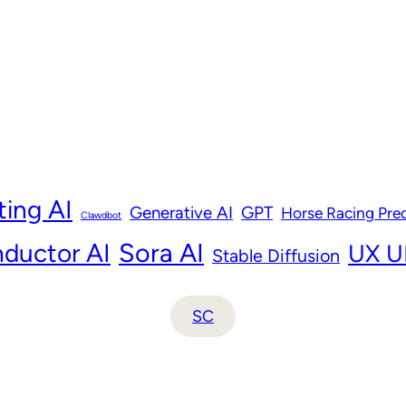
ting AI
Generative AI
GPT
Horse Racing Pred
Clawdbot
ductor AI
Sora AI
UX UI
Stable Diffusion
SC