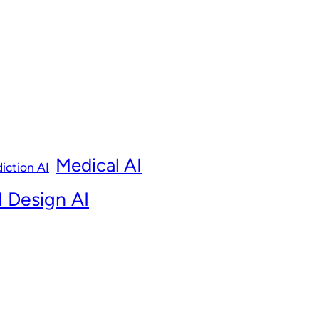
Medical AI
iction AI
 Design AI