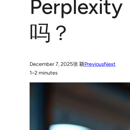
Perple
吗？
December 7, 2025
张 颖
Previous
Next
1–2 minutes