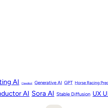
ting AI
Generative AI
GPT
Horse Racing Pred
Clawdbot
ductor AI
Sora AI
UX UI
Stable Diffusion