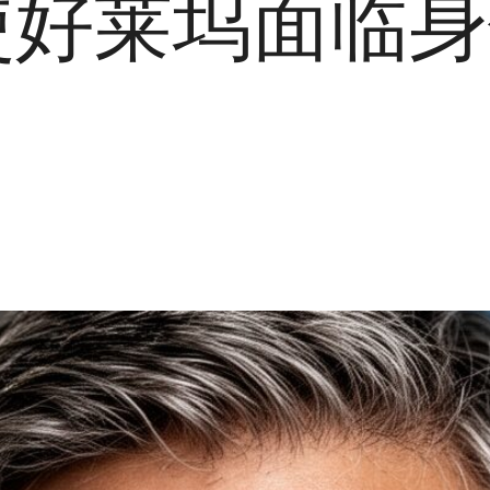
使好莱坞面临身