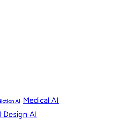
Medical AI
iction AI
 Design AI