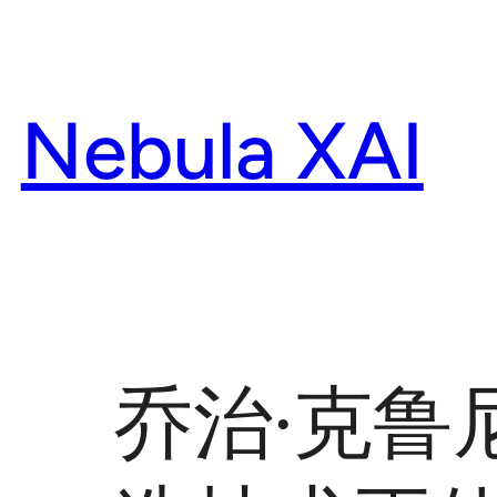
Skip
to
content
Nebula XAI
乔治·克鲁