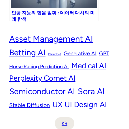
인공 지능의 힘을 발휘 : 데이터 대시의 미
래 탐색
Asset Management AI
Betting AI
Generative AI
GPT
Clawdbot
Medical AI
Horse Racing Prediction AI
Perplexity Comet AI
Semiconductor AI
Sora AI
UX UI Design AI
Stable Diffusion
KR