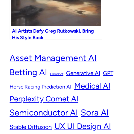
AI Artists Defy Greg Rutkowski, Bring
His Style Back
Asset Management AI
Betting AI
Generative AI
GPT
Clawdbot
Medical AI
Horse Racing Prediction AI
Perplexity Comet AI
Semiconductor AI
Sora AI
UX UI Design AI
Stable Diffusion