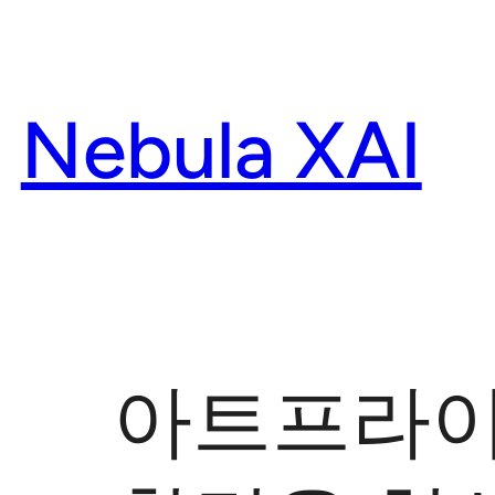
Skip
to
content
Nebula XAI
아트프라이