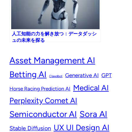
人工知能の力を解き放つ：データダッシ
ュの未来を探る
Asset Management AI
Betting AI
Generative AI
GPT
Clawdbot
Medical AI
Horse Racing Prediction AI
Perplexity Comet AI
Semiconductor AI
Sora AI
UX UI Design AI
Stable Diffusion