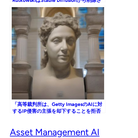
RutkowskiはStable Diffusionから削除さ
れたが、AIアーティストたちは彼を取り
戻した
「高等裁判所は、Getty ImagesのAIに対
するIP侵害の主張を却下することを拒否
し、生成芸術についての質問を提起す
る」
Asset Management AI