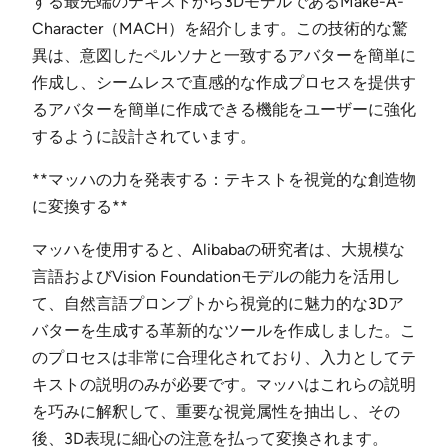
する最先端のテキストから3DモデルであるMake-A-
Character（MACH）を紹介します。この技術的な驚
異は、意図したペルソナと一致するアバターを簡単に
作成し、シームレスで直感的な作成プロセスを提供す
るアバターを簡単に作成できる機能をユーザーに強化
するように設計されています。
**マッハの力を発表する：テキストを視覚的な創造物
に変換する**
マッハを使用すると、Alibabaの研究者は、大規模な
言語およびVision Foundationモデルの能力を活用し
て、自然言語プロンプトから視覚的に魅力的な3Dア
バターを生成する革新的なツールを作成しました。こ
のプロセスは非常に合理化されており、入力としてテ
キストの説明のみが必要です。マッハはこれらの説明
を巧みに解釈して、重要な視覚属性を抽出し、その
後、3D表現に細心の注意を払って変換されます。