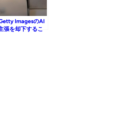
ty ImagesのAI
の主張を却下するこ
芸術についての質