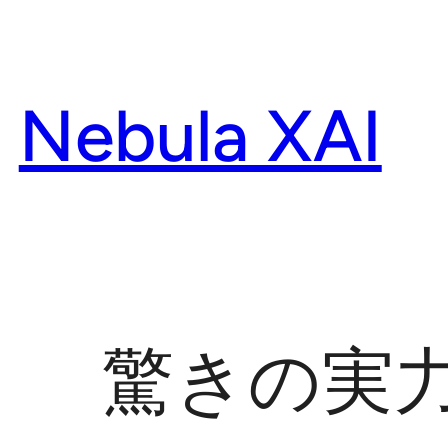
Skip
to
content
Nebula XAI
驚きの実力！St