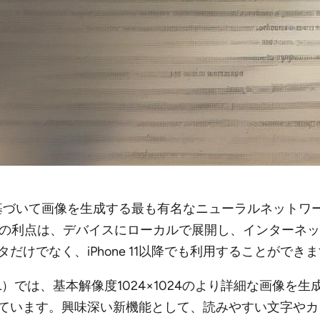
キストクエリに基づいて画像を生成する最も有名なニューラルネ
sionの最大の利点は、デバイスにローカルで展開し、インタ
けでなく、iPhone 11以降でも利用することができ
L 1.0（SDXL）では、基本解像度1024×1024のより詳細
ています。興味深い新機能として、読みやすい文字やカ