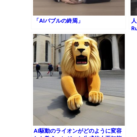
「AIバブルの終焉」
人
R
除
彼
AI駆動のライオンがどのように変容