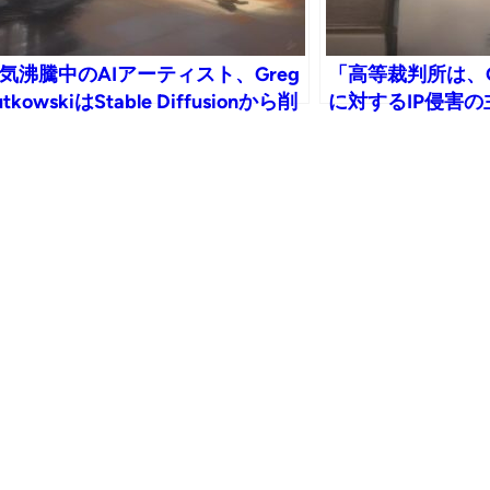
気沸騰中のAIアーティスト、Greg
「高等裁判所は、Get
utkowskiはStable Diffusionから削
に対するIP侵害
されたが、AIアーティストたちは
とを拒否し、生成
を取り戻した
問を提起する」