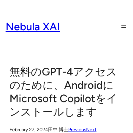
Skip
to
content
Nebula XAI
無料のGPT-4アクセス
のために、Androidに
Microsoft Copilotをイ
ンストールします
February 27, 2024
田中 博士
Previous
Next