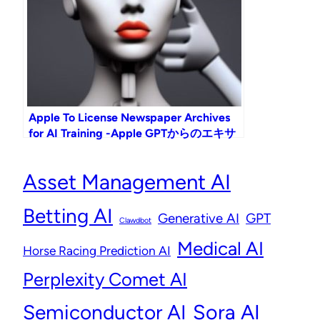
Apple To License Newspaper Archives
for AI Training -Apple GPTからのエキサ
イティングなニュース！
Asset Management AI
Betting AI
Generative AI
GPT
Clawdbot
Medical AI
Horse Racing Prediction AI
Perplexity Comet AI
Semiconductor AI
Sora AI