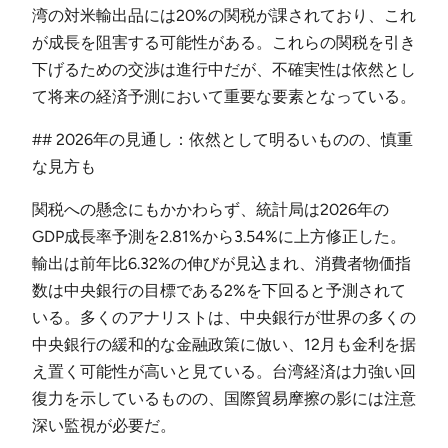
湾の対米輸出品には20%の関税が課されており、これ
が成長を阻害する可能性がある。これらの関税を引き
下げるための交渉は進行中だが、不確実性は依然とし
て将来の経済予測において重要な要素となっている。
## 2026年の見通し：依然として明るいものの、慎重
な見方も
関税への懸念にもかかわらず、統計局は2026年の
GDP成長率予測を2.81%から3.54%に上方修正した。
輸出は前年比6.32%の伸びが見込まれ、消費者物価指
数は中央銀行の目標である2%を下回ると予測されて
いる。多くのアナリストは、中央銀行が世界の多くの
中央銀行の緩和的な金融政策に倣い、12月も金利を据
え置く可能性が高いと見ている。台湾経済は力強い回
復力を示しているものの、国際貿易摩擦の影には注意
深い監視が必要だ。