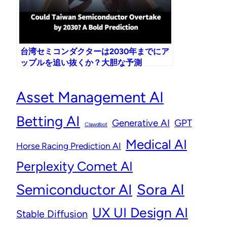
台湾セミコンダクターは2030年までにア
ップルを追い抜くか？大胆な予測
Asset Management AI
Betting AI
Generative AI
GPT
Clawdbot
Medical AI
Horse Racing Prediction AI
Perplexity Comet AI
Semiconductor AI
Sora AI
UX UI Design AI
Stable Diffusion