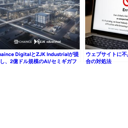
aince DigitalとZJK Industrialが提
ウェブサイトに不
し、2億ドル規模のAI/セミギガフ
合の対処法
クトリーを建設