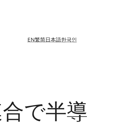
EN
繁
简
日本語
한국인
連合で半導