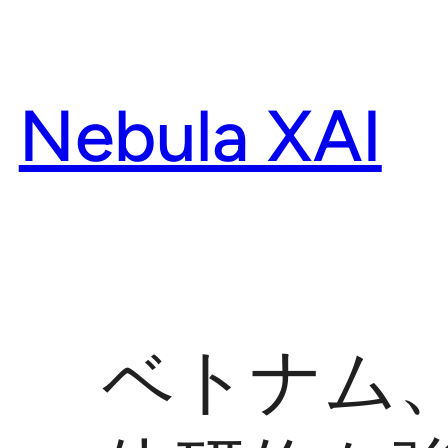
Skip
to
content
Nebula XAI
ベトナム