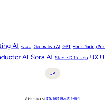
ting AI
Generative AI
GPT
Horse Racing Pred
Clawdbot
ductor AI
Sora AI
UX UI
Stable Diffusion
JP
© Nebula x AI
简体
繁體
日本語
한국인