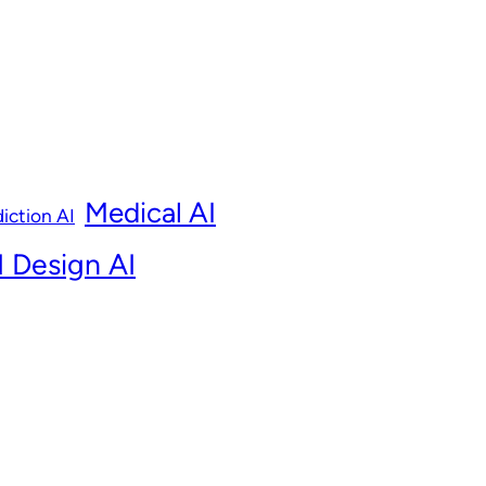
Medical AI
iction AI
 Design AI