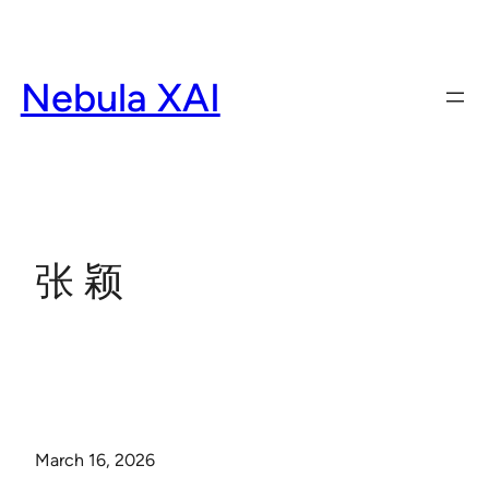
Skip
to
content
Nebula XAI
张 颖
March 16, 2026